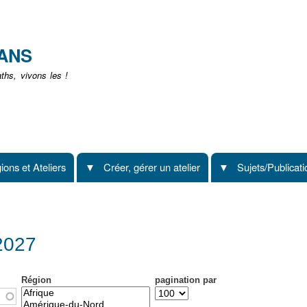
Aller
au
contenu
EANS
principal
hs, vivons les !
ions et Ateliers
Créer, gérer un atelier
Sujets/Publicat
2027
Région
pagination par