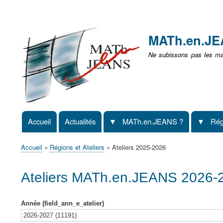
Menu
user
MATh.en.J
non
Ne subissons pas les mat
identifié
Accueil
Actualités
MATh.en.JEANS ?
Rég
Navigation
principale
Accueil
Régions et Ateliers
Ateliers 2025-2026
Fil
d'Ariane
Ateliers MATh.en.JEANS 2026-
Année (field_ann_e_atelier)