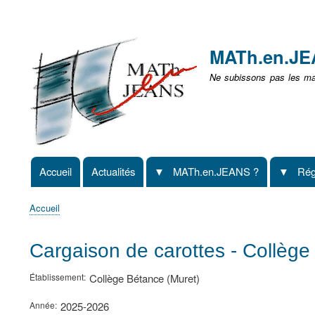
Menu
user
MATh.en.J
non
Ne subissons pas les mat
identifié
Accueil
Actualités
MATh.en.JEANS ?
Rég
Navigation
principale
Accueil
Fil
d'Ariane
Cargaison de carottes - Collège
Établissement
Collège Bétance (Muret)
Année
2025-2026