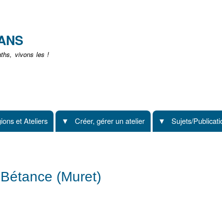
Aller
au
contenu
EANS
principal
hs, vivons les !
ions et Ateliers
Créer, gérer un atelier
Sujets/Publicat
 Bétance (Muret)