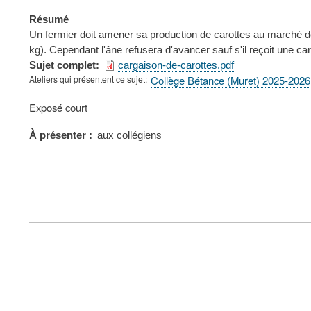
Résumé
Un fermier doit amener sa production de carottes au marché de l
kg). Cependant l'âne refusera d'avancer sauf s'il reçoit une ca
Sujet complet
cargaison-de-carottes.pdf
Ateliers qui présentent ce sujet
Collège Bétance (Muret) 2025-2026
Type
Exposé court
de
présentation
À présenter
aux collégiens
au
congrès
FOOTER
MENU