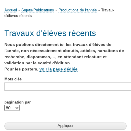
principale
Accueil
Actualités
MATh.en.JEANS ?
Régions et Ateliers
Créer, gérer un atelier
Sujets/Publications
Congrès
Accueil
Sujets/Publications
Productions de l'année
Travaux
Fil
d'élèves récents
d'Ariane
Travaux d'élèves récents
Nous publions directement ici les travaux d'élèves de
l'année, non nécessairement aboutis, articles, narrations de
recherche, diaporamas,…, en attendant relecture et
validation par le comité d'édition.
Pour les posters,
voir la page dédiée
.
Mots clés
pagination par