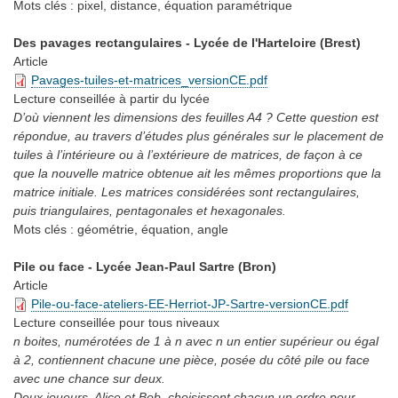
Mots clés :
pixel, distance, équation paramétrique
Des pavages rectangulaires - Lycée de l'Harteloire (Brest)
Article
Pavages-tuiles-et-matrices_versionCE.pdf
Lecture conseillée
à partir du lycée
D’où viennent les dimensions des feuilles A4 ? Cette question est
répondue, au travers d’études plus générales sur le placement de
tuiles à l’intérieure ou à l’extérieure de matrices, de façon à ce
que la nouvelle matrice obtenue ait les mêmes proportions que la
matrice initiale. Les matrices considérées sont rectangulaires,
puis triangulaires, pentagonales et hexagonales.
Mots clés :
géométrie, équation, angle
Pile ou face - Lycée Jean-Paul Sartre (Bron)
Article
Pile-ou-face-ateliers-EE-Herriot-JP-Sartre-versionCE.pdf
Lecture conseillée
pour tous niveaux
n boites, numérotées de 1 à n avec n un entier supérieur ou égal
à 2, contiennent chacune une pièce, posée du côté pile ou face
avec une chance sur deux.
Deux joueurs, Alice et Bob, choisissent chacun un ordre pour