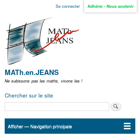
Aller
Se connecter
Adhérer - Nous soutenir
Menu
au
contenu
user
principal
non
identifié
MATh.en.JEANS
Ne subissons pas les maths, vivons les !
Chercher sur le site
Rechercher
Afficher — Navigation principale
Navigation