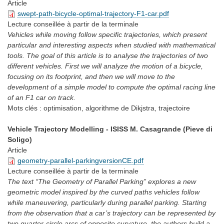
Article
swept-path-bicycle-optimal-trajectory-F1-car.pdf
Lecture conseillée
à partir de la terminale
Vehicles while moving follow specific trajectories, which present
particular and interesting aspects when studied with mathematical
tools. The goal of this article is to analyse the trajectories of two
different vehicles. First we will analyze the motion of a bicycle,
focusing on its footprint, and then we will move to the
development of a simple model to compute the optimal racing line
of an F1 car on track.
Mots clés :
optimisation, algorithme de Dikjstra, trajectoire
Vehicle Trajectory Modelling - ISISS M. Casagrande (Pieve di
Soligo)
Article
geometry-parallel-parkingversionCE.pdf
Lecture conseillée
à partir de la terminale
The text “The Geometry of Parallel Parking” explores a new
geometric model inspired by the curved paths vehicles follow
while maneuvering, particularly during parallel parking. Starting
from the observation that a car’s trajectory can be represented by
two quarter-circle arcs of opposite curvature, the authors build a