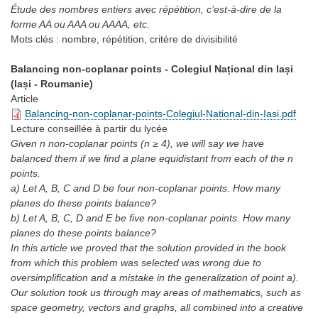
Étude des nombres entiers avec répétition, c’est-à-dire de la
forme AA ou AAA ou AAAA, etc.
Mots clés :
nombre, répétition, critère de divisibilité
Balancing non-coplanar points - Colegiul Național din Iași
(Iași - Roumanie)
Article
Balancing-non-coplanar-points-Colegiul-National-din-Iasi.pdf
Lecture conseillée
à partir du lycée
Given n non-coplanar points (n ≥ 4), we will say we have
balanced them if we find a plane equidistant from each of the n
points.
a) Let A, B, C and D be four non-coplanar points. How many
planes do these points balance?
b) Let A, B, C, D and E be five non-coplanar points. How many
planes do these points balance?
In this article we proved that the solution provided in the book
from which this problem was selected was wrong due to
oversimplification and a mistake in the generalization of point a).
Our solution took us through may areas of mathematics, such as
space geometry, vectors and graphs, all combined into a creative