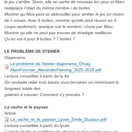
le jeu s’arrête. Sinon, elle se cache de nouveau les yeux et Marc
redéplace l’objet du même nombre i de boîtes.
Montrer qu’Alice peut se débrouiller pour arrêter le jeu en moins
de n essais. Avec 6 boîtes, montrer qu’elle peut réussir en 4
coups seulement, quelque soit le nombre i choisi par Marc.
Montrer qu’elle ne peut pas trouver de stratégie meilleure.
Qu’en est-il pour 8 boîtes ? 7 boîtes ?
LE PROBLÈME DE STEINER
Diaporama
Le-probleme-de-Steiner-diaporama_Orsay-
AlainFournier_AlexanderFleming_2025-2026.pdf
Lecture conseillée
à partir de la 4e
On souhaite relier trois bases sous-terraines en minimisant la
longueur totale des
galeries à creuser. Comment s’y prendre ?
La vache et le paysan
Article
La_vache_et_le_paysan_Lycee_Emile_Duclaux.pdf
Lecture conseillée
à partir du lycée
L'article étudie le problème du chemin le plus rapide pour un