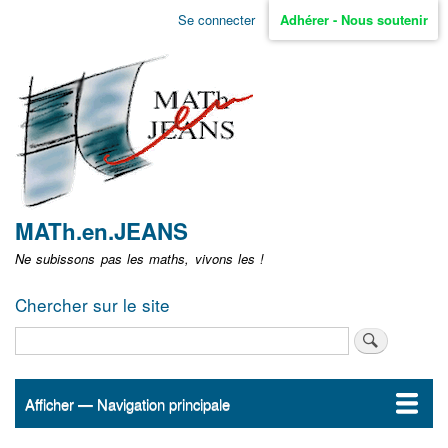
Aller
Se connecter
Adhérer - Nous soutenir
Menu
au
contenu
user
principal
non
identifié
MATh.en.JEANS
Ne subissons pas les maths, vivons les !
Chercher sur le site
Rechercher
Afficher — Navigation principale
Navigation