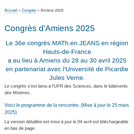
principale
Accueil
Actualités
MATh.en.JEANS ?
Régions et Ateliers
Créer, gérer un atelier
Sujets/Publications
Congrès
Accueil
Congrès
Amiens 2025
Fil
d'Ariane
Congrès d'Amiens 2025
Le 36e congrès MATh.en.JEANS en région
Hauts-de-France
a eu lieu à Amiens du 28 au 30 avril 2025
en partenariat avec l'Université de Picardie
Jules Verne.
Le congrès s'est tienu à l’UFR des Sciences, dans le bâtiments
des Minimes.
Voici le programme de la rencontre. (Mise à jour le 25 mars
2025)
La version détaillée est mise à jour le 04 avril est téléchargeable
en bas de page.