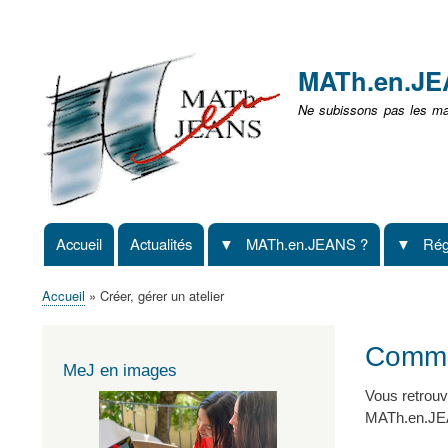
Menu
user
MATh.en.J
non
Ne subissons pas les mat
identifié
Accueil
Actualités
MATh.en.JEANS ?
Rég
Navigation
principale
Accueil
Créer, gérer un atelier
Fil
d'Ariane
Comme
MeJ en images
Vous retrouv
MATh.en.JE