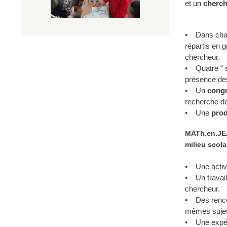
et un
cherch
• Dans chaqu
répartis en g
chercheur.
• Quatre "
présence des
• Un
congr
recherche de
• Une
prod
MATh.en.JEA
milieu scola
• Une activi
• Un travail
chercheur.
• Des rencon
mêmes sujet
• Une expér