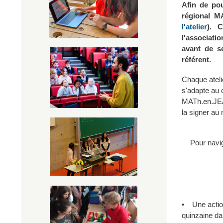
Afin de pou
régional M
l'atelier
). 
l'associati
avant de s
référent.
Chaque ateli
s'adapte au c
MATh.en.JE
la signer au 
Pour navig
• Une acti
quinzaine da