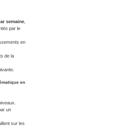
par semaine
,
ntés par le
issements en
s de la
ivante.
hématique en
niveaux.
par un
llent sur les