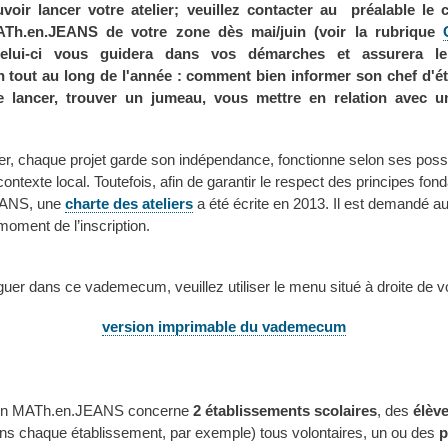
voir lancer votre atelier; veuillez contacter au préalable le 
ATh.en.JEANS de votre zone dès mai/juin (voir la rubrique
Celui-ci vous guidera dans vos démarches et assurera l
on tout au long de l'année : comment bien informer son chef d'é
e lancer, trouver un jumeau, vous mettre en relation avec u
er, chaque projet garde son indépendance, fonctionne selon ses possib
ontexte local. Toutefois, afin de garantir le respect des principes fon
ANS, une
charte des ateliers
a été écrite en 2013. Il est demandé au
moment de l’inscription.
uer dans ce vademecum, veuillez utiliser le menu situé à droite de v
version imprimable du vademecum
on MATh.en.JEANS concerne
2 établissements scolaires
, des
élèv
ns chaque établissement, par exemple) tous volontaires, un ou des
p