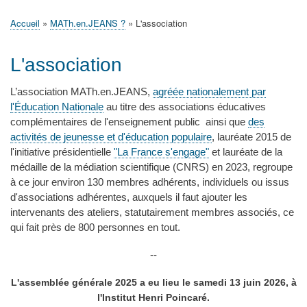
principale
Accueil
Actualités
MATh.en.JEANS ?
Régions et Ateliers
Créer, gérer un atelier
Sujets/Publications
Congrès
Accueil
MATh.en.JEANS ?
L'association
Fil
d'Ariane
L'association
L’association MATh.en.JEANS,
agréée nationalement par
l'Éducation Nationale
au titre des associations éducatives
complémentaires de l'enseignement public ainsi que
des
activités de jeunesse et d'éducation populaire
, lauréate 2015 de
l'initiative présidentielle
"La France s'engage"
et lauréate de la
médaille de la médiation scientifique (CNRS) en 2023, regroupe
à ce jour environ 130 membres adhérents, individuels ou issus
d'associations adhérentes, auxquels il faut ajouter les
intervenants des ateliers, statutairement membres associés, ce
qui fait près de 800 personnes en tout.
--
L'assemblée générale 2025 a eu lieu le samedi 13 juin 2026, à
l'Institut Henri Poincaré.