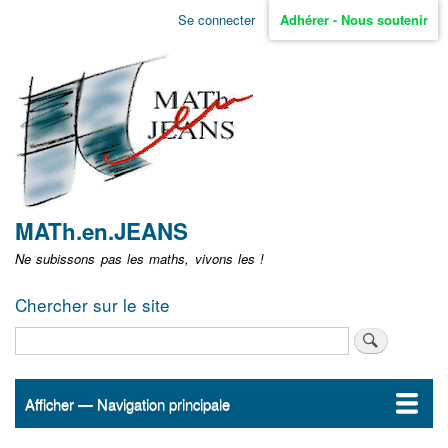
Aller
Se connecter
Adhérer - Nous soutenir
Menu
au
contenu
user
principal
non
identifié
MATh.en.JEANS
Ne subissons pas les maths, vivons les !
Chercher sur le site
Rechercher
Afficher — Navigation principale
Navigation