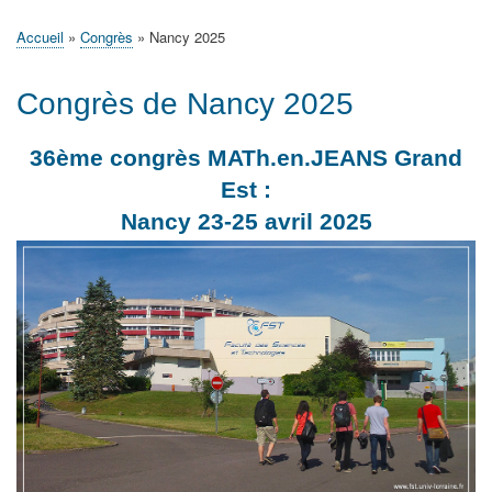
principale
Accueil
Actualités
MATh.en.JEANS ?
Régions et Ateliers
Créer, gérer un atelier
Sujets/Publications
Congrès
Accueil
Congrès
Nancy 2025
Fil
d'Ariane
Congrès de Nancy 2025
36ème congrès MATh.en.JEANS Grand
Est :
Nancy 23-25 avril 2025