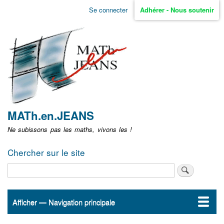
Aller
Se connecter
Adhérer - Nous soutenir
Menu
au
contenu
user
principal
non
identifié
MATh.en.JEANS
Ne subissons pas les maths, vivons les !
Chercher sur le site
Rechercher
Afficher — Navigation principale
Navigation