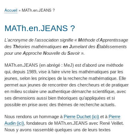
principale
Accueil
Actualités
MATh.en.JEANS ?
Régions et Ateliers
Créer, gérer un atelier
Sujets/Publications
Congrès
Accueil
MATh.en.JEANS ?
Fil
d'Ariane
MATh.en.JEANS ?
L'acronyme de l'association signifie «
M
éthode d'
A
pprentissage
des
Th
éories mathématiques
en J
umelant des
É
tablissements
pour une
A
pproche
N
ouvelle du
S
avoir ».
MATh.en.JEANS (en abrégé : MeJ) est d’abord une méthode
qui, depuis 1989, vise à faire vivre les mathématiques par les
jeunes, selon les principes de la recherche mathématique. Elle
permet aux jeunes de rencontrer des chercheurs et de pratiquer
en milieu scolaire une authentique démarche scientifique, avec
ses dimensions aussi bien théoriques qu’appliquées et si
possible en prise avec des thèmes de recherche actuels.
Nous rendons un hommage à
Pierre Duchet (ici)
et à
Pierre
Audin (ici)
, fondateurs de MATh.en.JEANS avec René Veillet.
Nous y avons rassemblé quelques uns de leurs textes