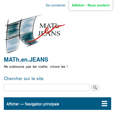
Aller
Se connecter
Adhérer - Nous soutenir
Menu
au
contenu
user
principal
non
identifié
MATh.en.JEANS
Ne subissons pas les maths, vivons les !
Chercher sur le site
Rechercher
Afficher — Navigation principale
Navigation