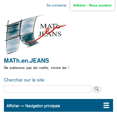
Aller
Se connecter
Adhérer - Nous soutenir
Menu
au
contenu
user
principal
non
identifié
MATh.en.JEANS
Ne subissons pas les maths, vivons les !
Chercher sur le site
Rechercher
Afficher — Navigation principale
Navigation