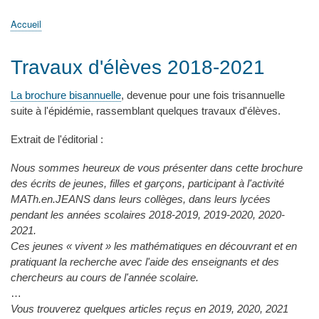
principale
Accueil
Actualités
MATh.en.JEANS ?
Régions et Ateliers
Créer, gérer un atelier
Sujets/Publications
Congrès
Accueil
Fil
d'Ariane
Travaux d'élèves 2018-2021
La brochure bisannuelle
, devenue pour une fois trisannuelle
suite à l'épidémie, rassemblant quelques travaux d'élèves.
Extrait de l'éditorial :
Nous sommes heureux de vous présenter dans cette brochure
des écrits de jeunes, filles et garçons, participant à l'activité
MATh.en.JEANS dans leurs collèges, dans leurs lycées
pendant les années scolaires 2018-2019, 2019-2020, 2020-
2021.
Ces jeunes « vivent » les mathématiques en découvrant et en
pratiquant la recherche avec l'aide des enseignants et des
chercheurs au cours de l'année scolaire.
…
Vous trouverez quelques articles reçus en 2019, 2020, 2021