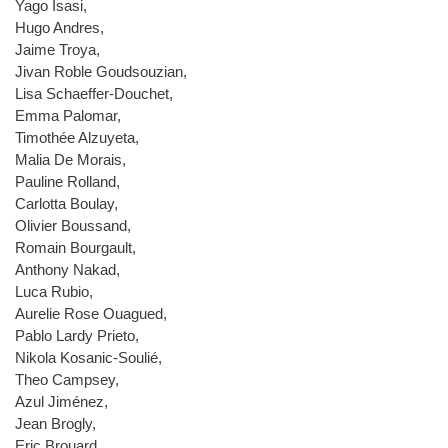
Yago Isasi,
Hugo Andres,
Jaime Troya,
Jivan Roble Goudsouzian,
Lisa Schaeffer-Douchet,
Emma Palomar,
Timothée Alzuyeta,
Malia De Morais,
Pauline Rolland,
Carlotta Boulay,
Olivier Boussand,
Romain Bourgault,
Anthony Nakad,
Luca Rubio,
Aurelie Rose Ouagued,
Pablo Lardy Prieto,
Nikola Kosanic-Soulié,
Theo Campsey,
Azul Jiménez,
Jean Brogly,
Eric Brouard,