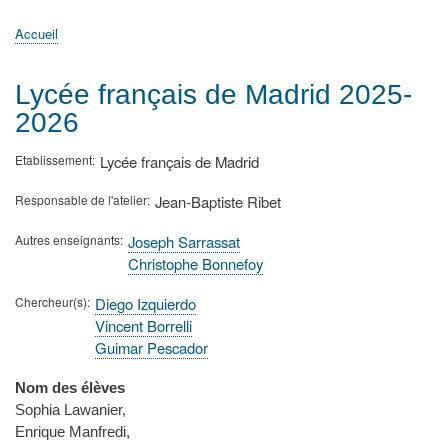
principale
Accueil
Actualités
MATh.en.JEANS ?
Régions et Ateliers
Créer, gérer un atelier
Sujets/Publications
Congrès
Accueil
Fil
d'Ariane
Lycée français de Madrid 2025-
2026
Etablissement
Lycée français de Madrid
Responsable de l'atelier
Jean-Baptiste Ribet
Autres enseignants
Joseph Sarrassat
Christophe Bonnefoy
Chercheur(s)
Diego Izquierdo
Vincent Borrelli
Guimar Pescador
Nom des élèves
Sophia Lawanier,
Enrique Manfredi,