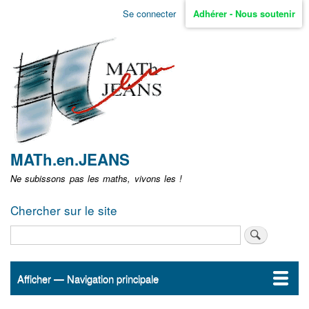
Aller
Se connecter
Adhérer - Nous soutenir
Menu
au
contenu
user
principal
non
identifié
MATh.en.JEANS
Ne subissons pas les maths, vivons les !
Chercher sur le site
Rechercher
Afficher — Navigation principale
Navigation