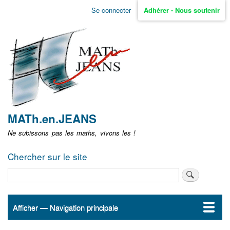
Aller
Se connecter
Adhérer - Nous soutenir
Menu
au
contenu
user
principal
non
identifié
MATh.en.JEANS
Ne subissons pas les maths, vivons les !
Chercher sur le site
Rechercher
Afficher — Navigation principale
Navigation