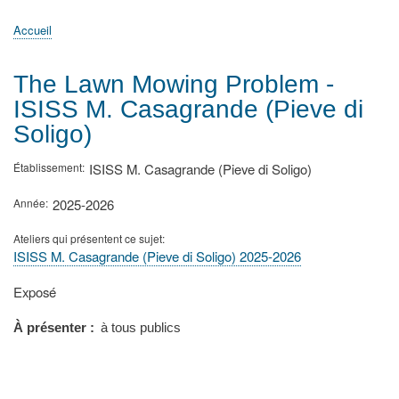
principale
Accueil
Actualités
MATh.en.JEANS ?
Régions et Ateliers
Créer, gérer un atelier
Sujets/Publications
Congrès
Accueil
Fil
d'Ariane
The Lawn Mowing Problem -
ISISS M. Casagrande (Pieve di
Soligo)
Établissement
ISISS M. Casagrande (Pieve di Soligo)
Année
2025-2026
Ateliers qui présentent ce sujet
ISISS M. Casagrande (Pieve di Soligo) 2025-2026
Type
Exposé
de
présentation
À présenter
à tous publics
au
congrès