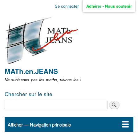
Aller
Se connecter
Adhérer - Nous soutenir
Menu
au
contenu
user
principal
non
identifié
MATh.en.JEANS
Ne subissons pas les maths, vivons les !
Chercher sur le site
Rechercher
Afficher — Navigation principale
Navigation