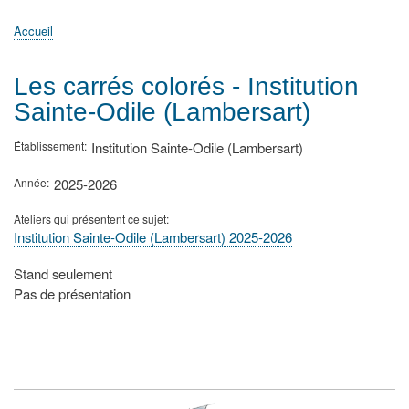
principale
Accueil
Actualités
MATh.en.JEANS ?
Régions et Ateliers
Créer, gérer un atelier
Sujets/Publications
Congrès
Accueil
Fil
d'Ariane
Les carrés colorés - Institution
Sainte-Odile (Lambersart)
Établissement
Institution Sainte-Odile (Lambersart)
Année
2025-2026
Ateliers qui présentent ce sujet
Institution Sainte-Odile (Lambersart) 2025-2026
Type
Stand seulement
de
Pas de présentation
présentation
au
congrès