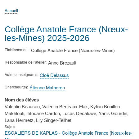
principale
Accueil
Actualités
MATh.en.JEANS ?
Régions et Ateliers
Créer, gérer un atelier
Sujets/Publications
Congrès
Accueil
Fil
d'Ariane
Collège Anatole France (Nœux-
les-Mines) 2025-2026
Etablissement
Collège Anatole France (Nœux-les-Mines)
Responsable de l'atelier
Anne Brezault
Autres enseignants
Cloë Delassus
Chercheur(s)
Étienne Matheron
Nom des élèves
Valentin Beaurain, Valentin Berteaux-Flak, Kylian Bouillon-
Makhloufi, Titouane Cardon, Lucas Decaluwe, Yanis Gourdin,
Lana Hermetz, Lily Singer-Teilhet
Sujets
ESCALIERS DE KAPLAS - Collège Anatole France (Nœux-les-