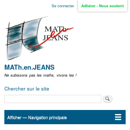
Aller
Se connecter
Adhérer - Nous soutenir
Menu
au
contenu
user
principal
non
identifié
MATh.en.JEANS
Ne subissons pas les maths, vivons les !
Chercher sur le site
Rechercher
Afficher — Navigation principale
Navigation