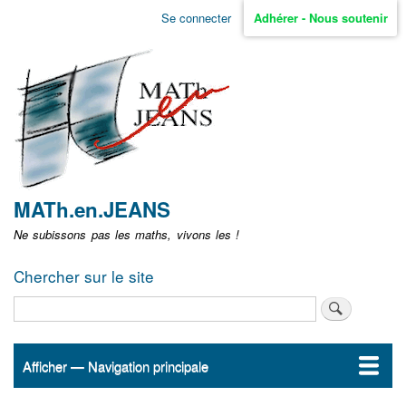
Aller
Se connecter
Adhérer - Nous soutenir
Menu
au
contenu
user
principal
non
identifié
MATh.en.JEANS
Ne subissons pas les maths, vivons les !
Chercher sur le site
Rechercher
Afficher — Navigation principale
Navigation