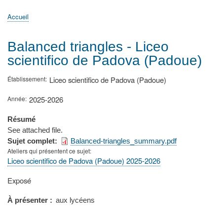
principale
Accueil
Actualités
MATh.en.JEANS ?
Régions et Ateliers
Créer, gérer un atelier
Sujets/Publications
Congrès
Accueil
Fil
d'Ariane
Balanced triangles - Liceo
scientifico de Padova (Padoue)
Établissement
Liceo scientifico de Padova (Padoue)
Année
2025-2026
Résumé
See attached file.
Sujet complet
Balanced-triangles_summary.pdf
Ateliers qui présentent ce sujet
Liceo scientifico de Padova (Padoue) 2025-2026
Type
Exposé
de
présentation
À présenter
aux lycéens
au
congrès