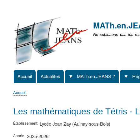
Menu
user
MATh.en.J
non
Ne subissons pas les mat
identifié
Accueil
Actualités
MATh.en.JEANS ?
Rég
Navigation
principale
Accueil
Fil
d'Ariane
Les mathématiques de Tétris - 
Établissement
Lycée Jean Zay (Aulnay-sous-Bois)
Année
2025-2026