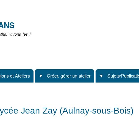
Aller
au
contenu
EANS
principal
hs, vivons les !
ions et Ateliers
Créer, gérer un atelier
Sujets/Publicat
Lycée Jean Zay (Aulnay-sous-Bois)