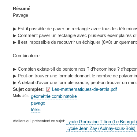
Résumé
Pavage
▶ Est-il possible de paver un rectangle avec tous les tétrimin
▶ Comment paver un rectangle avec plusieurs exemplaires 
▶ Il est impossible de recouvrir un échiquier (8×8) uniquement a
Combinatoire
▶ Combien existe-t-il de pentominos ? d’hexominos ? d’hepto
▶ Peut-on trouver une formule donnant le nombre de polyominos
▶ À défaut d’avoir une formule exacte, peut-on trouver un mi
Sujet complet
Les-mathematiques-de-tetris.pdf
Mots clés
géométrie combinatoire
pavage
tétris
Ateliers qui présentent ce sujet
Lycée Germaine Tillion (Le Bourget
Lycée Jean Zay (Aulnay-sous-Bois)