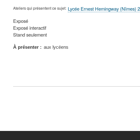
Ateliers qui présentent ce sujet
Lycée Ernest Hemingway (Nîmes) 
Type
Exposé
de
Exposé interactif
présentation
Stand seulement
au
congrès
À présenter
aux lycéens
FOOTER
MENU