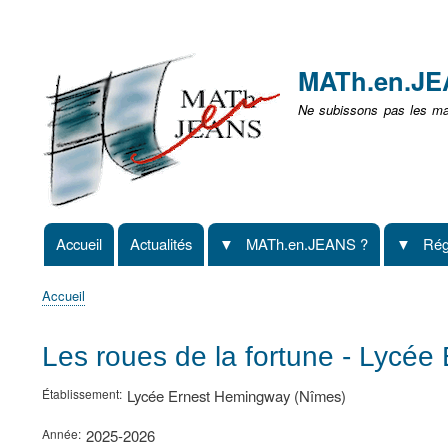
Menu
user
MATh.en.J
non
Ne subissons pas les mat
identifié
Accueil
Actualités
MATh.en.JEANS ?
Rég
Navigation
principale
Accueil
Fil
d'Ariane
Les roues de la fortune - Lycé
Établissement
Lycée Ernest Hemingway (Nîmes)
Année
2025-2026