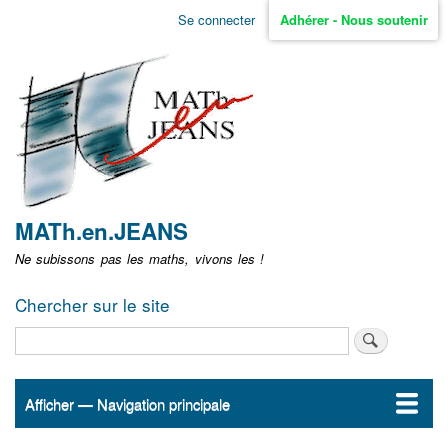
Aller
Se connecter
Adhérer - Nous soutenir
Menu
au
contenu
user
principal
non
identifié
MATh.en.JEANS
Ne subissons pas les maths, vivons les !
Chercher sur le site
Rechercher
Afficher — Navigation principale
Navigation