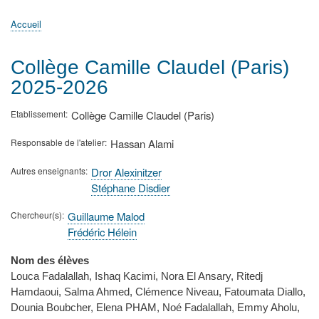
principale
Accueil
Actualités
MATh.en.JEANS ?
Régions et Ateliers
Créer, gérer un atelier
Sujets/Publications
Congrès
Accueil
Fil
d'Ariane
Collège Camille Claudel (Paris)
2025-2026
Etablissement
Collège Camille Claudel (Paris)
Responsable de l'atelier
Hassan Alami
Autres enseignants
Dror Alexinitzer
Stéphane Disdier
Chercheur(s)
Guillaume Malod
Frédéric Hélein
Nom des élèves
Louca Fadalallah, Ishaq Kacimi, Nora El Ansary, Ritedj
Hamdaoui, Salma Ahmed, Clémence Niveau, Fatoumata Diallo,
Dounia Boubcher, Elena PHAM, Noé Fadalallah, Emmy Aholu,