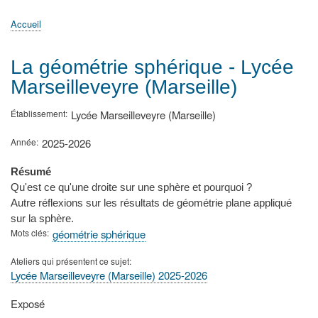
principale
Accueil
Actualités
MATh.en.JEANS ?
Régions et Ateliers
Créer, gérer un atelier
Sujets/Publications
Congrès
Accueil
Fil
d'Ariane
La géométrie sphérique - Lycée
Marseilleveyre (Marseille)
Établissement
Lycée Marseilleveyre (Marseille)
Année
2025-2026
Résumé
Qu'est ce qu'une droite sur une sphère et pourquoi ?
Autre réflexions sur les résultats de géométrie plane appliqué
sur la sphère.
Mots clés
géométrie sphérique
Ateliers qui présentent ce sujet
Lycée Marseilleveyre (Marseille) 2025-2026
Type
Exposé
de