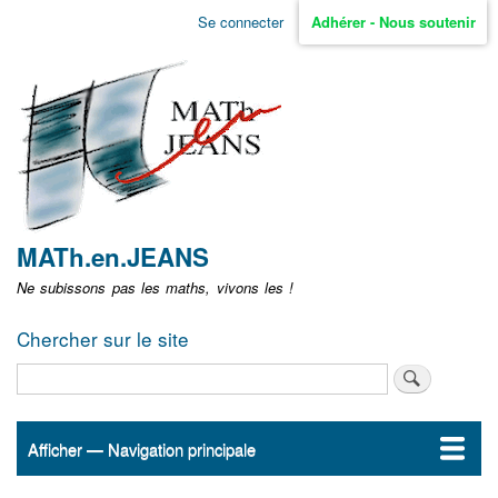
Aller
Se connecter
Adhérer - Nous soutenir
Menu
au
contenu
user
principal
non
identifié
MATh.en.JEANS
Ne subissons pas les maths, vivons les !
Chercher sur le site
Rechercher
Afficher — Navigation principale
Navigation