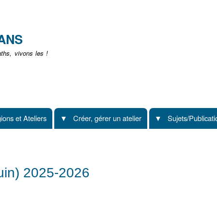
Aller
au
contenu
EANS
principal
hs, vivons les !
ions et Ateliers
Créer, gérer un atelier
Sujets/Publicat
uin) 2025-2026