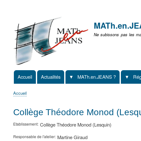
Menu
user
MATh.en.J
non
Ne subissons pas les mat
identifié
Accueil
Actualités
MATh.en.JEANS ?
Rég
Navigation
principale
Accueil
Fil
d'Ariane
Collège Théodore Monod (Lesq
Etablissement
Collège Théodore Monod (Lesquin)
Responsable de l'atelier
Martine Giraud