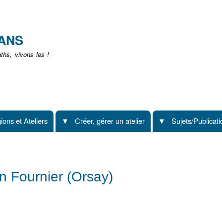
Aller
au
contenu
EANS
principal
hs, vivons les !
ions et Ateliers
Créer, gérer un atelier
Sujets/Publicat
in Fournier (Orsay)