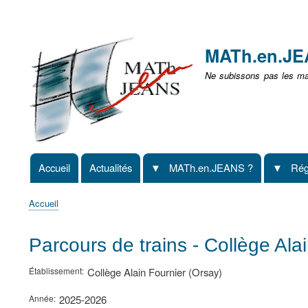
Menu
user
MATh.en.J
non
Ne subissons pas les mat
identifié
Accueil
Actualités
MATh.en.JEANS ?
Rég
Navigation
principale
Accueil
Fil
d'Ariane
Parcours de trains - Collège Ala
Établissement
Collège Alain Fournier (Orsay)
Année
2025-2026