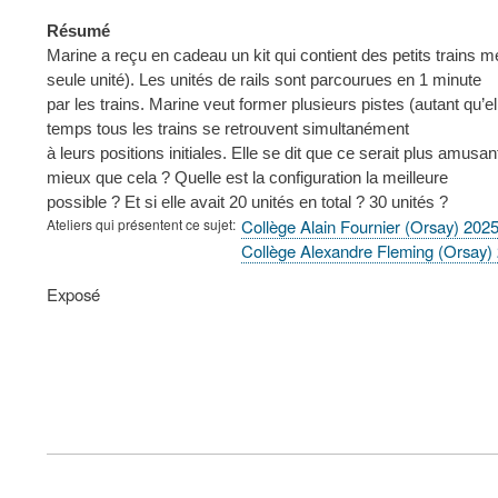
Résumé
Marine a reçu en cadeau un kit qui contient des petits trains 
seule unité). Les unités de rails sont parcourues en 1 minute
par les trains. Marine veut former plusieurs pistes (autant qu’e
temps tous les trains se retrouvent simultanément
à leurs positions initiales. Elle se dit que ce serait plus amu
mieux que cela ? Quelle est la configuration la meilleure
possible ? Et si elle avait 20 unités en total ? 30 unités ?
Ateliers qui présentent ce sujet
Collège Alain Fournier (Orsay) 202
Collège Alexandre Fleming (Orsay)
Type
Exposé
de
présentation
au
congrès
FOOTER
MENU