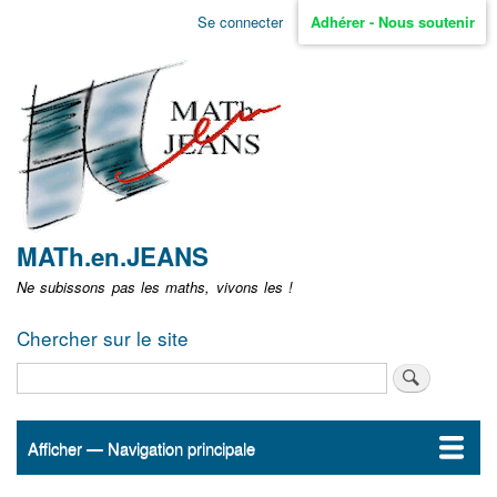
Aller
Se connecter
Adhérer - Nous soutenir
Menu
au
contenu
user
principal
non
identifié
MATh.en.JEANS
Ne subissons pas les maths, vivons les !
Chercher sur le site
Rechercher
Afficher — Navigation principale
Navigation