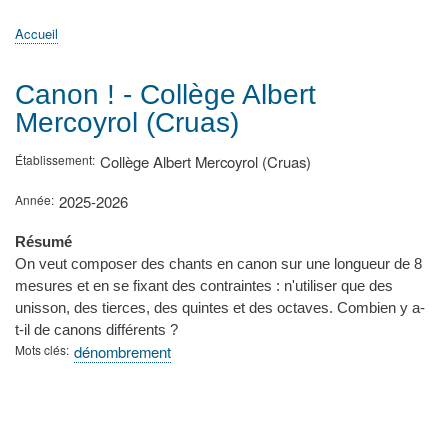
principale
Accueil
Actualités
MATh.en.JEANS ?
Régions et Ateliers
Créer, gérer un atelier
Sujets/Publications
Congrès
Accueil
Fil
d'Ariane
Canon ! - Collège Albert
Mercoyrol (Cruas)
Établissement
Collège Albert Mercoyrol (Cruas)
Année
2025-2026
Résumé
On veut composer des chants en canon sur une longueur de 8
mesures et en se fixant des contraintes : n'utiliser que des
unisson, des tierces, des quintes et des octaves. Combien y a-
t-il de canons différents ?
Mots clés
dénombrement