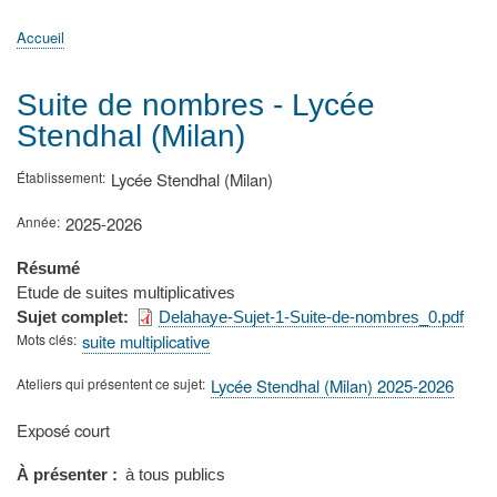
principale
Accueil
Actualités
MATh.en.JEANS ?
Régions et Ateliers
Créer, gérer un atelier
Sujets/Publications
Congrès
Accueil
Fil
d'Ariane
Suite de nombres - Lycée
Stendhal (Milan)
Établissement
Lycée Stendhal (Milan)
Année
2025-2026
Résumé
Etude de suites multiplicatives
Sujet complet
Delahaye-Sujet-1-Suite-de-nombres_0.pdf
Mots clés
suite multiplicative
Ateliers qui présentent ce sujet
Lycée Stendhal (Milan) 2025-2026
Type
Exposé court
de
présentation
À présenter
à tous publics
au