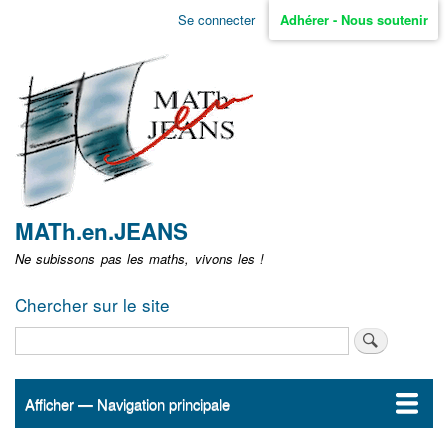
Aller
Se connecter
Adhérer - Nous soutenir
Menu
au
contenu
user
principal
non
identifié
MATh.en.JEANS
Ne subissons pas les maths, vivons les !
Chercher sur le site
Rechercher
Afficher — Navigation principale
Navigation