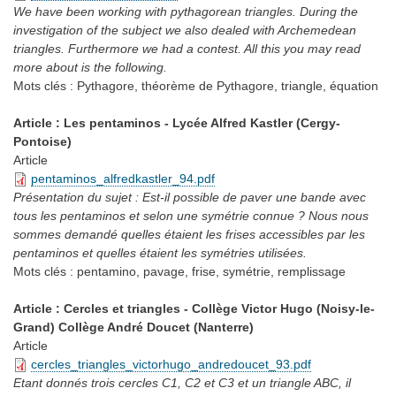
We have been working with pythagorean triangles. During the
investigation of the subject we also dealed with Archemedean
triangles. Furthermore we had a contest. All this you may read
more about is the following.
Mots clés :
Pythagore, théorème de Pythagore, triangle, équation
Article : Les pentaminos - Lycée Alfred Kastler (Cergy-
Pontoise)
Article
pentaminos_alfredkastler_94.pdf
Présentation du sujet : Est-il possible de paver une bande avec
tous les pentaminos et selon une symétrie connue ? Nous nous
sommes demandé quelles étaient les frises accessibles par les
pentaminos et quelles étaient les symétries utilisées.
Mots clés :
pentamino, pavage, frise, symétrie, remplissage
Article : Cercles et triangles - Collège Victor Hugo (Noisy-le-
Grand) Collège André Doucet (Nanterre)
Article
cercles_triangles_victorhugo_andredoucet_93.pdf
Etant donnés trois cercles C1, C2 et C3 et un triangle ABC, il