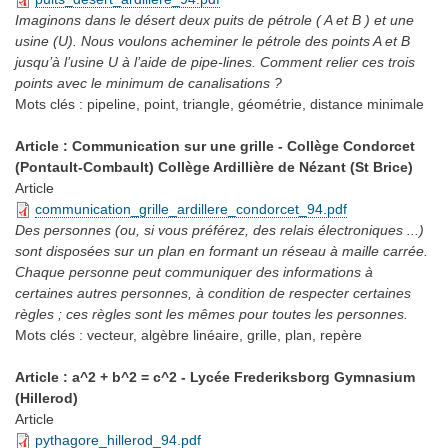
Imaginons dans le désert deux puits de pétrole ( A et B ) et une
usine (U). Nous voulons acheminer le pétrole des points A et B
jusqu’à l’usine U à l’aide de pipe-lines. Comment relier ces trois
points avec le minimum de canalisations ?
Mots clés :
pipeline, point, triangle, géométrie, distance minimale
Article : Communication sur une grille - Collège Condorcet
(Pontault-Combault) Collège Ardillière de Nézant (St Brice)
Article
communication_grille_ardillere_condorcet_94.pdf
Des personnes (ou, si vous préférez, des relais électroniques ...)
sont disposées sur un plan en formant un réseau à maille carrée.
Chaque personne peut communiquer des informations à
certaines autres personnes, à condition de respecter certaines
règles ; ces règles sont les mêmes pour toutes les personnes.
Mots clés :
vecteur, algèbre linéaire, grille, plan, repère
Article : a^2 + b^2 = c^2 - Lycée Frederiksborg Gymnasium
(Hillerod)
Article
pythagore_hillerod_94.pdf