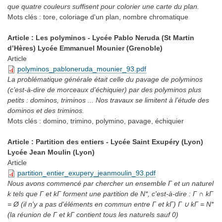
que quatre couleurs suffisent pour colorier une carte du plan.
Mots clés :
tore, coloriage d'un plan, nombre chromatique
Article : Les polyminos - Lycée Pablo Neruda (St Martin
d’Hères) Lycée Emmanuel Mounier (Grenoble)
Article
polyminos_pabloneruda_mounier_93.pdf
La problématique générale était celle du pavage de polyminos
(c’est-à-dire de morceaux d’échiquier) par des polyminos plus
petits : dominos, triminos ... Nos travaux se limitent à l’étude des
dominos et des triminos.
Mots clés :
domino, trimino, polymino, pavage, échiquier
Article : Partition des entiers - Lycée Saint Exupéry (Lyon)
Lycée Jean Moulin (Lyon)
Article
partition_entier_exupery_jeanmoulin_93.pdf
Nous avons commencé par chercher un ensemble Γ et un naturel
k tels que Γ et kΓ forment une partition de N*, c'est-à-dire : Γ ∩ kΓ
= Ø (il n'y a pas d'éléments en commun entre Γ et kΓ) Γ ∪ kΓ = N*
(la réunion de Γ et kΓ contient tous les naturels sauf 0)