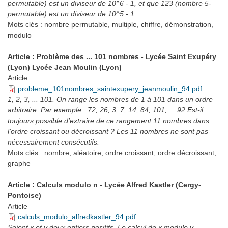
permutable) est un diviseur de 10^6 - 1, et que 123 (nombre 5-
permutable) est un diviseur de 10^5 - 1.
Mots clés :
nombre permutable, multiple, chiffre, démonstration,
modulo
Article : Problème des ... 101 nombres - Lycée Saint Exupéry
(Lyon) Lycée Jean Moulin (Lyon)
Article
probleme_101nombres_saintexupery_jeanmoulin_94.pdf
1, 2, 3, ... 101. On range les nombres de 1 à 101 dans un ordre
arbitraire. Par exemple : 72, 26, 3, 7, 14, 84, 101, ... 92 Est-il
toujours possible d’extraire de ce rangement 11 nombres dans
l’ordre croissant ou décroissant ? Les 11 nombres ne sont pas
nécessairement consécutifs.
Mots clés :
nombre, aléatoire, ordre croissant, ordre décroissant,
graphe
Article : Calculs modulo n - Lycée Alfred Kastler (Cergy-
Pontoise)
Article
calculs_modulo_alfredkastler_94.pdf
Soient x et y deux entiers positifs. Le calcul de x modulo y