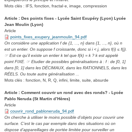
Mots clés :
IFS, fonction, fractal·e, image, compression
Article : Des points fixes - Lycée Saint Exupéry (Lyon) Lycée
Jean Moulin (Lyon)
Article
points_fixes_exupery_jeanmoulin_94.pdf
On considère une application f de {1, ..., n} dans {1, ..., n}, où n
est un entier. On suppose f croissante, donc si i < j, alors f(i) ≤ f(j).
☞ Est-ce qu’il existe un entier k tel que f(k) = k ? k est appelé
point FIXE. ☞ Etudier de possibles généralisations à : f : de [0, 1]
dans [0, 1] dans les DÉCIMAUX, dans les RATIONNELS, dans les
RÉELS. Ou toute autre généralisation ...
Mots clés :
fonction, N, R, Q, infini, limite, suite, absurde
Article : Comment couvrir un rond avec des ronds? - Lycée
Pablo Neruda (St Martin d’Hères)
Article
couvrir_rond_pabloneruda_94.pdf
On cherche à utiliser le moins possible d’objets pour couvrir une
surface. C’est le cas par exemple dans des situations où on
dispose d’appareillages de portée limitée pour surveiller un