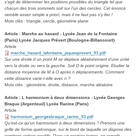
s’agit de déterminer les positions possibles du triangle tel que
chacun des trois sommets soit sur l’un des cercles. Cet énoncé
semble assez simple a priori, mais il ne faut pas s’y fier !
Mots clés :
triangle, cercle, géométrie plane
Article : Marche au hasard - Lycée Jean de la Fontaine
(Paris) Lycée Jacques Prévert (Boulogne-Billancourt)
Article
marche_hasard_lafontaine_jaquesprevert_93.pdf
Sur une droite d un point M se déplace aléatoirement d’une unité
vers la droite ou vers la gauche. Soit O le point origine. Etudier la
distance moyenne de M à O après n déplacements. Comment
cette distance varie-t-elle avec n ?
Mots clés :
géométrie, droite, distance, marche aléatoire
Article : L harmonium à deux dimensions - Lycée Georges
Braque (Argenteuil) Lycée Racine (Paris)
Article
harmonium_georgesbraque_racine_93.pdf
Qu'est-ce qu'un harmonium à deux dimensions ? Prenons une
grille de forme quelconque, sur le bord de laquelle on dispose des
nombres entiers positifs. Dans un premier temps, on remplit