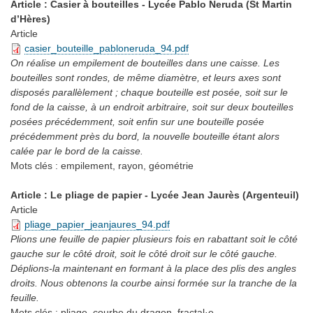
Article : Casier à bouteilles - Lycée Pablo Neruda (St Martin
d’Hères)
Article
casier_bouteille_pabloneruda_94.pdf
On réalise un empilement de bouteilles dans une caisse. Les
bouteilles sont rondes, de même diamètre, et leurs axes sont
disposés parallèlement ; chaque bouteille est posée, soit sur le
fond de la caisse, à un endroit arbitraire, soit sur deux bouteilles
posées précédemment, soit enfin sur une bouteille posée
précédemment près du bord, la nouvelle bouteille étant alors
calée par le bord de la caisse.
Mots clés :
empilement, rayon, géométrie
Article : Le pliage de papier - Lycée Jean Jaurès (Argenteuil)
Article
pliage_papier_jeanjaures_94.pdf
Plions une feuille de papier plusieurs fois en rabattant soit le côté
gauche sur le côté droit, soit le côté droit sur le côté gauche.
Déplions-la maintenant en formant à la place des plis des angles
droits. Nous obtenons la courbe ainsi formée sur la tranche de la
feuille.
Mots clés :
pliage, courbe du dragon, fractal·e