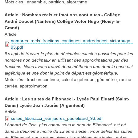
Mots clés :
ensemble, partition, algorithme
Article : Nombres réels et fractions continues - Collège
André Doucet (Nanterre) Collège Victor Hugo (Noisy-le-
Grand)
Article
nombres_reels_fractions_continues_andredoucet_victorhugo_
93.pdf
Il s’agit de trouver le plus de décimales exactes possibles pour les
nombres non décimaux en utilisant des approximations par des
fractions. Nous avons trouvé deux méthodes une dont la base est
algébrique et une dont le point de départ est géométrique.
Mots clés :
fraction continue, calcul algébrique, géométrie, racine
carrée, approximation
Article : Les suites de Fibonacci - Lycée Paul Eluard (Saint-
Denis) Lycée Jean Jaurès (Argenteuil)
Article
suites_fibonacci_jeanjaures_pauleluard_93.pdf
Léonard de Pise, plus connu sous le nom de Fibonacci, est né
dans la deuxième moitié du 12 ème siècle . Pour définir les suites
de Fibonacci, nous allons utiliser le problème des lapins, qui se