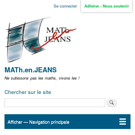
Aller
Se connecter
Adhérer - Nous soutenir
Menu
au
contenu
user
principal
non
identifié
MATh.en.JEANS
Ne subissons pas les maths, vivons les !
Chercher sur le site
Rechercher
Afficher — Navigation principale
Navigation