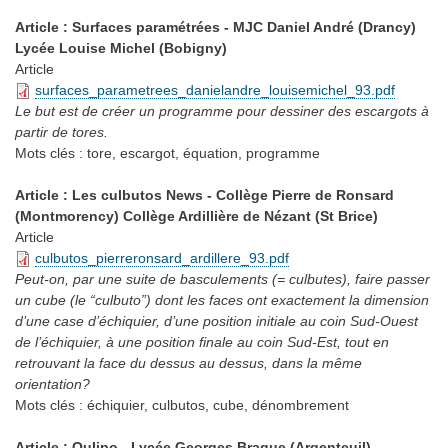
Article : Surfaces paramétrées - MJC Daniel André (Drancy)
Lycée Louise Michel (Bobigny)
Article
surfaces_parametrees_danielandre_louisemichel_93.pdf
Le but est de créer un programme pour dessiner des escargots à
partir de tores.
Mots clés :
tore, escargot, équation, programme
Article : Les culbutos News - Collège Pierre de Ronsard
(Montmorency) Collège Ardillière de Nézant (St Brice)
Article
culbutos_pierreronsard_ardillere_93.pdf
Peut-on, par une suite de basculements (= culbutes), faire passer
un cube (le “culbuto”) dont les faces ont exactement la dimension
d’une case d’échiquier, d’une position initiale au coin Sud-Ouest
de l’échiquier, à une position finale au coin Sud-Est, tout en
retrouvant la face du dessus au dessus, dans la même
orientation?
Mots clés :
échiquier, culbutos, cube, dénombrement
Article : Oulipo - Lycée Georges Braque (Argenteuil)