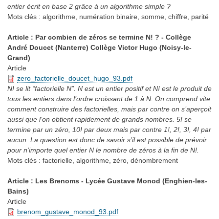
entier écrit en base 2 grâce à un algorithme simple ?
Mots clés :
algorithme, numération binaire, somme, chiffre, parité
Article : Par combien de zéros se termine N! ? - Collège
André Doucet (Nanterre) Collège Victor Hugo (Noisy-le-
Grand)
Article
zero_factorielle_doucet_hugo_93.pdf
N! se lit “factorielle N”. N est un entier positif et N! est le produit de
tous les entiers dans l’ordre croissant de 1 à N. On comprend vite
comment construire des factorielles, mais par contre on s’aperçoit
aussi que l’on obtient rapidement de grands nombres. 5! se
termine par un zéro, 10! par deux mais par contre 1!, 2!, 3!, 4! par
aucun. La question est donc de savoir s’il est possible de prévoir
pour n’importe quel entier N le nombre de zéros à la fin de N!.
Mots clés :
factorielle, algorithme, zéro, dénombrement
Article : Les Brenoms - Lycée Gustave Monod (Enghien-les-
Bains)
Article
brenom_gustave_monod_93.pdf