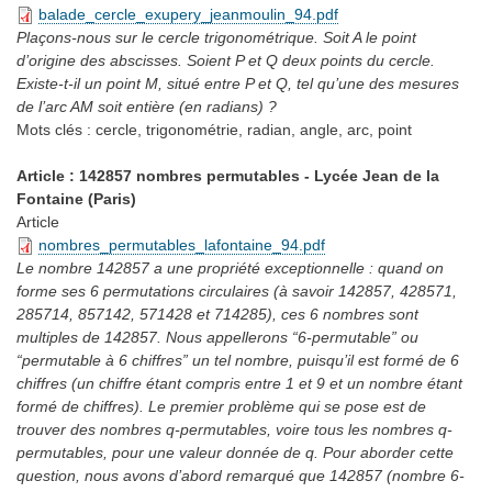
balade_cercle_exupery_jeanmoulin_94.pdf
Plaçons-nous sur le cercle trigonométrique. Soit A le point
d’origine des abscisses. Soient P et Q deux points du cercle.
Existe-t-il un point M, situé entre P et Q, tel qu’une des mesures
de l’arc AM soit entière (en radians) ?
Mots clés :
cercle, trigonométrie, radian, angle, arc, point
Article : 142857 nombres permutables - Lycée Jean de la
Fontaine (Paris)
Article
nombres_permutables_lafontaine_94.pdf
Le nombre 142857 a une propriété exceptionnelle : quand on
forme ses 6 permutations circulaires (à savoir 142857, 428571,
285714, 857142, 571428 et 714285), ces 6 nombres sont
multiples de 142857. Nous appellerons “6-permutable” ou
“permutable à 6 chiffres” un tel nombre, puisqu’il est formé de 6
chiffres (un chiffre étant compris entre 1 et 9 et un nombre étant
formé de chiffres). Le premier problème qui se pose est de
trouver des nombres q-permutables, voire tous les nombres q-
permutables, pour une valeur donnée de q. Pour aborder cette
question, nous avons d’abord remarqué que 142857 (nombre 6-