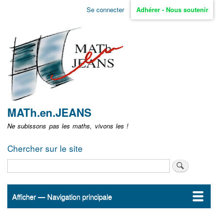
Aller
Se connecter
Adhérer - Nous soutenir
Menu
au
contenu
user
principal
non
identifié
MATh.en.JEANS
Ne subissons pas les maths, vivons les !
Chercher sur le site
Rechercher
Afficher — Navigation principale
Navigation