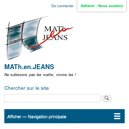
Aller
Se connecter
Adhérer - Nous soutenir
Menu
au
contenu
user
principal
non
identifié
MATh.en.JEANS
Ne subissons pas les maths, vivons les !
Chercher sur le site
Rechercher
Afficher — Navigation principale
Navigation