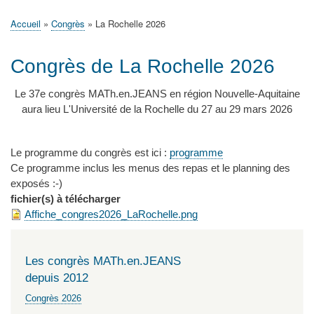
principale
Accueil
Actualités
MATh.en.JEANS ?
Régions et Ateliers
Créer, gérer un atelier
Sujets/Publications
Congrès
Accueil
Congrès
La Rochelle 2026
Fil
d'Ariane
Congrès de La Rochelle 2026
Le 37e congrès MATh.en.JEANS en région Nouvelle-Aquitaine
aura lieu L'Université de la Rochelle du 27 au 29 mars 2026
Le programme du congrès est ici :
programme
Ce programme inclus les menus des repas et le planning des
exposés :-)
fichier(s) à télécharger
Affiche_congres2026_LaRochelle.png
Les congrès MATh.en.JEANS
depuis 2012
Congrès 2026