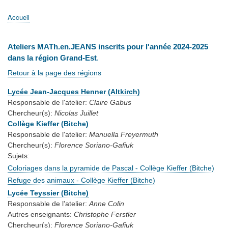
principale
Accueil
Actualités
MATh.en.JEANS ?
Régions et Ateliers
Créer, gérer un atelier
Sujets/Publications
Congrès
Accueil
Fil
d'Ariane
Ateliers MATh.en.JEANS inscrits pour l'année 2024-2025
dans la région Grand-Est
.
Retour à la page des régions
Lycée Jean-Jacques Henner (Altkirch)
Responsable de l'atelier:
Claire Gabus
Chercheur(s):
Nicolas Juillet
Collège Kieffer (Bitche)
Responsable de l'atelier:
Manuella Freyermuth
Chercheur(s):
Florence Soriano-Gafiuk
Sujets:
Coloriages dans la pyramide de Pascal - Collège Kieffer (Bitche)
Refuge des animaux - Collège Kieffer (Bitche)
Lycée Teyssier (Bitche)
Responsable de l'atelier:
Anne Colin
Autres enseignants:
Christophe Ferstler
Chercheur(s):
Florence Soriano-Gafiuk