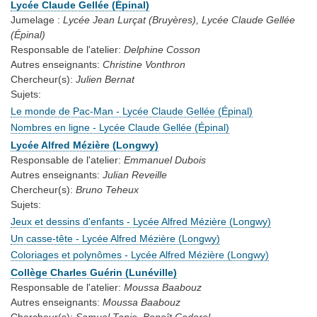
Lycée Claude Gellée (Épinal)
Jumelage :
Lycée Jean Lurçat (Bruyères), Lycée Claude Gellée
(Épinal)
Responsable de l'atelier:
Delphine Cosson
Autres enseignants:
Christine Vonthron
Chercheur(s):
Julien Bernat
Sujets:
Le monde de Pac-Man - Lycée Claude Gellée (Épinal)
Nombres en ligne - Lycée Claude Gellée (Épinal)
Lycée Alfred Mézière (Longwy)
Responsable de l'atelier:
Emmanuel Dubois
Autres enseignants:
Julian Reveille
Chercheur(s):
Bruno Teheux
Sujets:
Jeux et dessins d'enfants - Lycée Alfred Mézière (Longwy)
Un casse-tête - Lycée Alfred Mézière (Longwy)
Coloriages et polynômes - Lycée Alfred Mézière (Longwy)
Collège Charles Guérin (Lunéville)
Responsable de l'atelier:
Moussa Baabouz
Autres enseignants:
Moussa Baabouz
Chercheur(s):
Samuel Tapie, Benoît Cadorel