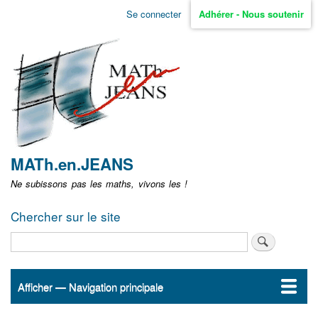
Aller
Se connecter
Adhérer - Nous soutenir
Menu
au
contenu
user
principal
non
identifié
MATh.en.JEANS
Ne subissons pas les maths, vivons les !
Chercher sur le site
Rechercher
Afficher — Navigation principale
Navigation