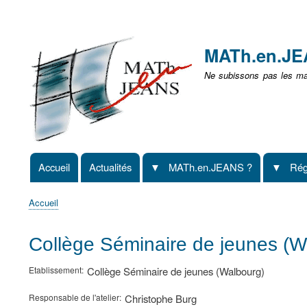
Menu
user
MATh.en.J
non
Ne subissons pas les mat
identifié
Accueil
Actualités
MATh.en.JEANS ?
Rég
Navigation
principale
Accueil
Fil
d'Ariane
Collège Séminaire de jeunes (
Etablissement
Collège Séminaire de jeunes (Walbourg)
Responsable de l'atelier
Christophe Burg