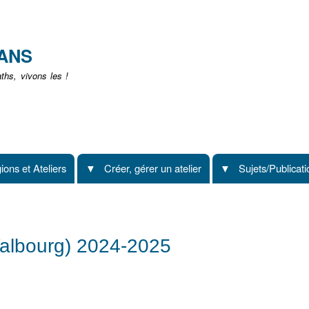
Aller
au
contenu
EANS
principal
hs, vivons les !
ions et Ateliers
Créer, gérer un atelier
Sujets/Publicat
Walbourg) 2024-2025