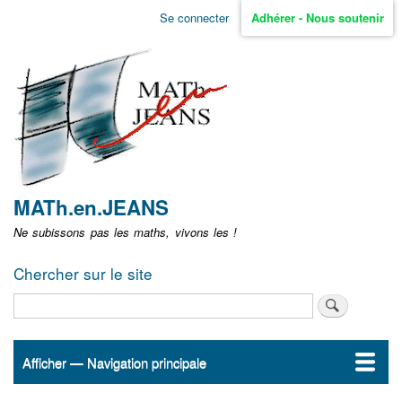
Aller
Se connecter
Adhérer - Nous soutenir
Menu
au
contenu
user
principal
non
identifié
MATh.en.JEANS
Ne subissons pas les maths, vivons les !
Chercher sur le site
Rechercher
Afficher — Navigation principale
Navigation