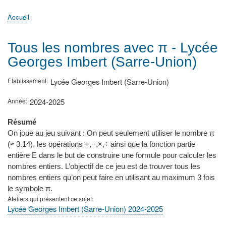
principale
Accueil
Actualités
MATh.en.JEANS ?
Régions et Ateliers
Créer, gérer un atelier
Sujets/Publications
Congrès
Accueil
Fil
d'Ariane
Tous les nombres avec π - Lycée
Georges Imbert (Sarre-Union)
Établissement
Lycée Georges Imbert (Sarre-Union)
Année
2024-2025
Résumé
On joue au jeu suivant : On peut seulement utiliser le nombre π
(≈ 3.14), les opérations +,−,×,÷ ainsi que la fonction partie
entière E dans le but de construire une formule pour calculer les
nombres entiers. L’objectif de ce jeu est de trouver tous les
nombres entiers qu’on peut faire en utilisant au maximum 3 fois
le symbole π.
Ateliers qui présentent ce sujet
Lycée Georges Imbert (Sarre-Union) 2024-2025