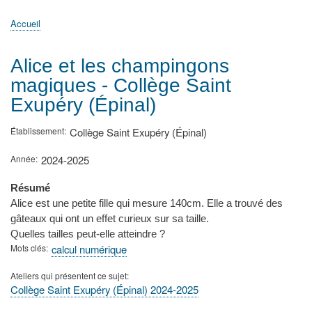
principale
Accueil
Actualités
MATh.en.JEANS ?
Régions et Ateliers
Créer, gérer un atelier
Sujets/Publications
Congrès
Accueil
Fil
d'Ariane
Alice et les champingons
magiques - Collège Saint
Exupéry (Épinal)
Établissement
Collège Saint Exupéry (Épinal)
Année
2024-2025
Résumé
Alice est une petite fille qui mesure 140cm. Elle a trouvé des
gâteaux qui ont un effet curieux sur sa taille.
Quelles tailles peut-elle atteindre ?
Mots clés
calcul numérique
Ateliers qui présentent ce sujet
Collège Saint Exupéry (Épinal) 2024-2025