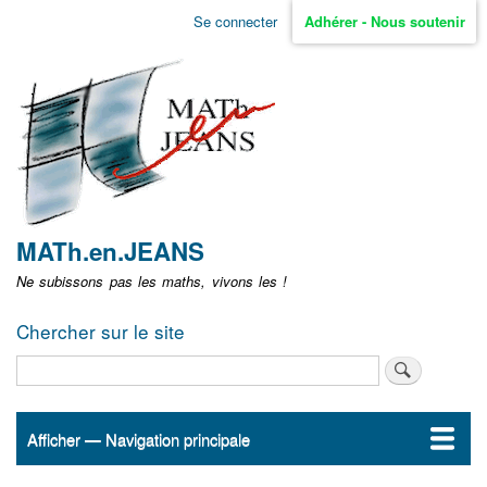
Aller
Se connecter
Adhérer - Nous soutenir
Menu
au
contenu
user
principal
non
identifié
MATh.en.JEANS
Ne subissons pas les maths, vivons les !
Chercher sur le site
Rechercher
Afficher — Navigation principale
Navigation