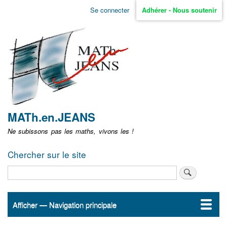
Aller
Se connecter
Adhérer - Nous soutenir
Menu
au
contenu
user
principal
non
identifié
MATh.en.JEANS
Ne subissons pas les maths, vivons les !
Chercher sur le site
Rechercher
Afficher — Navigation principale
Navigation