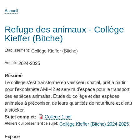
principale
Accueil
Actualités
MATh.en.JEANS ?
Régions et Ateliers
Créer, gérer un atelier
Sujets/Publications
Congrès
Accueil
Fil
d'Ariane
Refuge des animaux - Collège
Kieffer (Bitche)
Établissement
Collège Kieffer (Bitche)
Année
2024-2025
Résumé
Le collège s'est transformé en vaisseau spatial, prêt à partir
pour l'exoplanète AMI-42 et servira d'espace pour le transport
des espèces animales. Etude du collège et des espèces
animales à préconiser, de leurs quantités de nourriture et d'eau
à stocker.
Sujet complet
College-1.pdf
Ateliers qui présentent ce sujet
Collège Kieffer (Bitche) 2024-2025
Type
Exposé