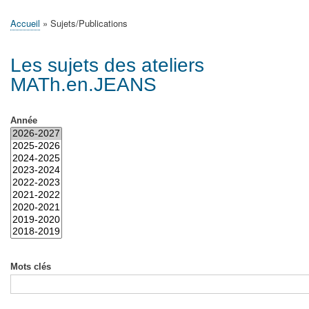
principale
Accueil
Actualités
MATh.en.JEANS ?
Régions et Ateliers
Créer, gérer un atelier
Sujets/Publications
Congrès
Accueil
Sujets/Publications
Fil
d'Ariane
Les sujets des ateliers
MATh.en.JEANS
Année
Mots clés