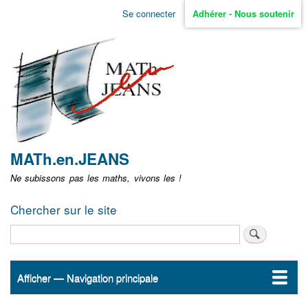
Aller
Se connecter
Adhérer - Nous soutenir
Menu
au
contenu
user
principal
non
identifié
MATh.en.JEANS
Ne subissons pas les maths, vivons les !
Chercher sur le site
Rechercher
Afficher — Navigation principale
Navigation