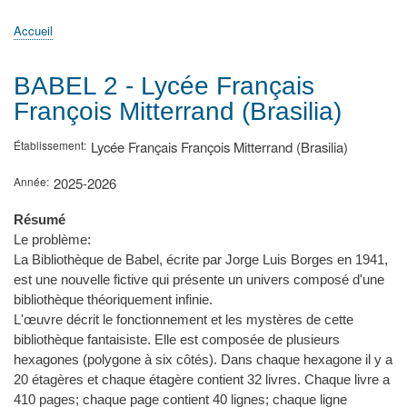
principale
Accueil
Actualités
MATh.en.JEANS ?
Régions et Ateliers
Créer, gérer un atelier
Sujets/Publications
Congrès
Accueil
Fil
d'Ariane
BABEL 2 - Lycée Français
François Mitterrand (Brasilia)
Établissement
Lycée Français François Mitterrand (Brasilia)
Année
2025-2026
Résumé
Le problème:
La Bibliothèque de Babel, écrite par Jorge Luis Borges en 1941,
est une nouvelle fictive qui présente un univers composé d'une
bibliothèque théoriquement infinie.
L'œuvre décrit le fonctionnement et les mystères de cette
bibliothèque fantaisiste. Elle est composée de plusieurs
hexagones (polygone à six côtés). Dans chaque hexagone il y a
20 étagères et chaque étagère contient 32 livres. Chaque livre a
410 pages; chaque page contient 40 lignes; chaque ligne