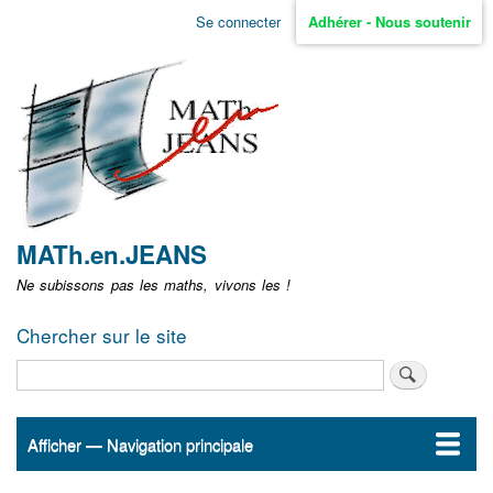
Aller
Se connecter
Adhérer - Nous soutenir
Menu
au
contenu
user
principal
non
identifié
MATh.en.JEANS
Ne subissons pas les maths, vivons les !
Chercher sur le site
Rechercher
Afficher — Navigation principale
Navigation