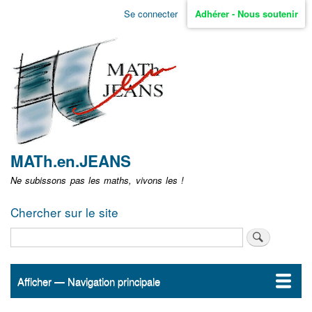
Aller
Se connecter
Adhérer - Nous soutenir
Menu
au
contenu
user
principal
non
identifié
MATh.en.JEANS
Ne subissons pas les maths, vivons les !
Chercher sur le site
Rechercher
Afficher — Navigation principale
Navigation