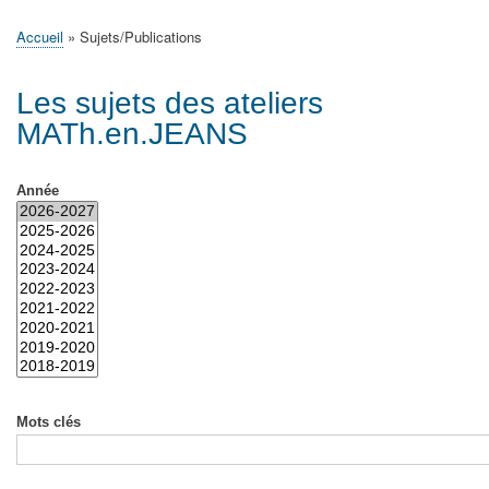
principale
Accueil
Actualités
MATh.en.JEANS ?
Régions et Ateliers
Créer, gérer un atelier
Sujets/Publications
Congrès
Accueil
Sujets/Publications
Fil
d'Ariane
Les sujets des ateliers
MATh.en.JEANS
Année
Mots clés