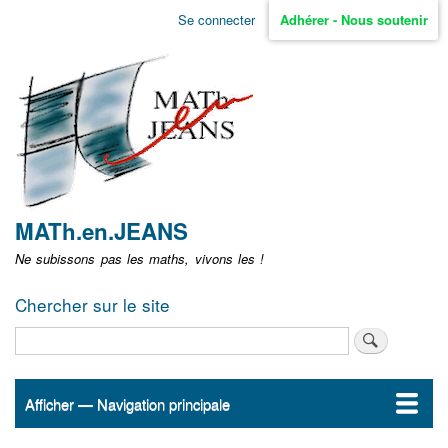
Aller
Se connecter
Adhérer - Nous soutenir
Menu
au
contenu
user
principal
non
identifié
MATh.en.JEANS
Ne subissons pas les maths, vivons les !
Chercher sur le site
Rechercher
Afficher — Navigation principale
Navigation