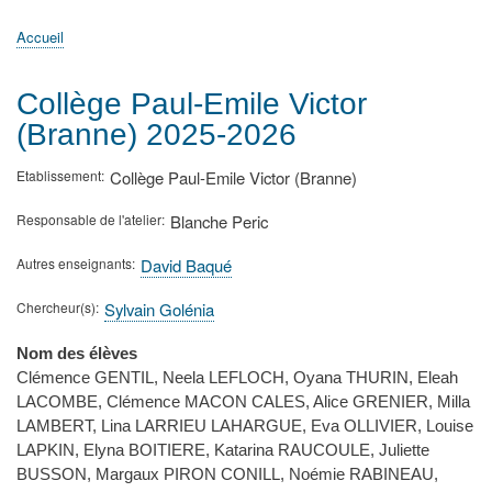
principale
Accueil
Actualités
MATh.en.JEANS ?
Régions et Ateliers
Créer, gérer un atelier
Sujets/Publications
Congrès
Accueil
Fil
d'Ariane
Collège Paul-Emile Victor
(Branne) 2025-2026
Etablissement
Collège Paul-Emile Victor (Branne)
Responsable de l'atelier
Blanche Peric
Autres enseignants
David Baqué
Chercheur(s)
Sylvain Golénia
Nom des élèves
Clémence GENTIL, Neela LEFLOCH, Oyana THURIN, Eleah
LACOMBE, Clémence MACON CALES, Alice GRENIER, Milla
LAMBERT, Lina LARRIEU LAHARGUE, Eva OLLIVIER, Louise
LAPKIN, Elyna BOITIERE, Katarina RAUCOULE, Juliette
BUSSON, Margaux PIRON CONILL, Noémie RABINEAU,