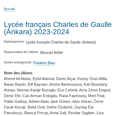
principale
Accueil
Actualités
MATh.en.JEANS ?
Régions et Ateliers
Créer, gérer un atelier
Sujets/Publications
Congrès
Accueil
Fil
d'Ariane
Lycée français Charles de Gaulle
(Ankara) 2023-2024
Etablissement
Lycée français Charles de Gaulle (Ankara)
Responsable de l'atelier
Mourad Ikhlef
Autres enseignants
Frederic Biau
Nom des élèves
Ahmet Ali Aktas, Eylül Alansal, Deniz Alçar, Kuzey Orun Atilla,
Baran Bastin, Elif Bayram, Amine Benmoussa, Karl Boustany
Annan, Nevran Kanije Buzoglu, Ece Cehreli, Azra Zeren Dogrul,
Deniz Efe, Can Arman Erdogdu, Rana Faytrouny, Mert Firat,
Pablo Gadrey, Adrien Alain, Ipek Günes, Ates Irkkan, Ömer
Faruk Kocak, Betül Oral, Defne Özdemir, Zeynep Ela
Pamuksuz, Bianca Pricop, Anna Safi, Rezdar Saglam, Liza