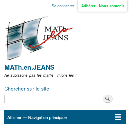
Aller
Se connecter
Adhérer - Nous soutenir
Menu
au
contenu
user
principal
non
identifié
MATh.en.JEANS
Ne subissons pas les maths, vivons les !
Chercher sur le site
Rechercher
Afficher — Navigation principale
Navigation