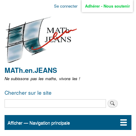
Aller
Se connecter
Adhérer - Nous soutenir
Menu
au
contenu
user
principal
non
identifié
MATh.en.JEANS
Ne subissons pas les maths, vivons les !
Chercher sur le site
Rechercher
Afficher — Navigation principale
Navigation