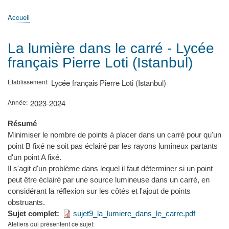
principale
Accueil
Actualités
MATh.en.JEANS ?
Régions et Ateliers
Créer, gérer un atelier
Sujets/Publications
Congrès
Accueil
Fil
d'Ariane
La lumière dans le carré - Lycée
français Pierre Loti (Istanbul)
Établissement
Lycée français Pierre Loti (Istanbul)
Année
2023-2024
Résumé
Minimiser le nombre de points à placer dans un carré pour qu'un
point B fixé ne soit pas éclairé par les rayons lumineux partants
d'un point A fixé.
Il s'agit d'un problème dans lequel il faut déterminer si un point
peut être éclairé par une source lumineuse dans un carré, en
considérant la réflexion sur les côtés et l'ajout de points
obstruants.
Sujet complet
sujet9_la_lumiere_dans_le_carre.pdf
Ateliers qui présentent ce sujet