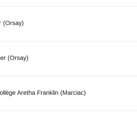
r (Orsay)
ier (Orsay)
ollège Aretha Franklin (Marciac)