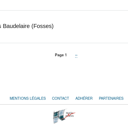
s Baudelaire (Fosses)
Page 1
Page
››
suivante
MENTIONS LÉGALES
CONTACT
ADHÉRER
PARTENAIRES