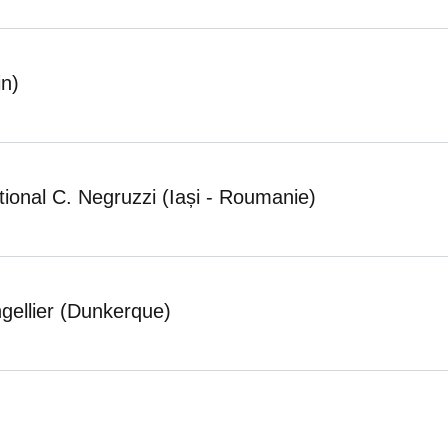
in)
ional C. Negruzzi (Iași - Roumanie)
ellier (Dunkerque)