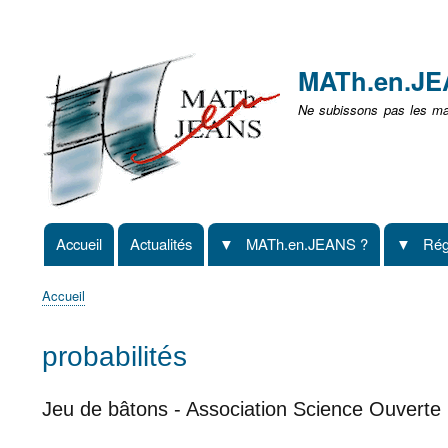
Menu
user
MATh.en.J
non
Ne subissons pas les mat
identifié
Accueil
Actualités
MATh.en.JEANS ?
Rég
Navigation
principale
Accueil
Fil
d'Ariane
probabilités
Jeu de bâtons - Association Science Ouverte