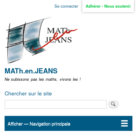
Aller
Se connecter
Adhérer - Nous soutenir
Menu
au
contenu
user
principal
non
identifié
MATh.en.JEANS
Ne subissons pas les maths, vivons les !
Chercher sur le site
Rechercher
Afficher — Navigation principale
Navigation