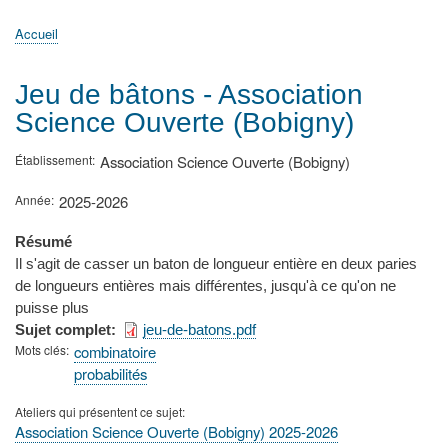
principale
Accueil
Actualités
MATh.en.JEANS ?
Régions et Ateliers
Créer, gérer un atelier
Sujets/Publications
Congrès
Accueil
Fil
d'Ariane
Jeu de bâtons - Association
Science Ouverte (Bobigny)
Établissement
Association Science Ouverte (Bobigny)
Année
2025-2026
Résumé
Il s'agit de casser un baton de longueur entière en deux paries
de longueurs entières mais différentes, jusqu'à ce qu'on ne
puisse plus
Sujet complet
jeu-de-batons.pdf
Mots clés
combinatoire
probabilités
Ateliers qui présentent ce sujet
Association Science Ouverte (Bobigny) 2025-2026