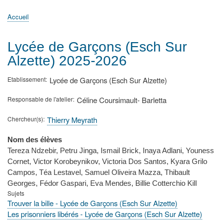
principale
Accueil
Actualités
MATh.en.JEANS ?
Régions et Ateliers
Créer, gérer un atelier
Sujets/Publications
Congrès
Accueil
Fil
d'Ariane
Lycée de Garçons (Esch Sur
Alzette) 2025-2026
Etablissement
Lycée de Garçons (Esch Sur Alzette)
Responsable de l'atelier
Céline Coursimault- Barletta
Chercheur(s)
Thierry Meyrath
Nom des élèves
Tereza Ndzebir, Petru Jinga, Ismail Brick, Inaya Adlani, Youness
Cornet, Victor Korobeynikov, Victoria Dos Santos, Kyara Grilo
Campos, Téa Lestavel, Samuel Oliveira Mazza, Thibault
Georges, Fédor Gaspari, Eva Mendes, Billie Cotterchio Kill
Sujets
Trouver la bille - Lycée de Garçons (Esch Sur Alzette)
Les prisonniers libérés - Lycée de Garçons (Esch Sur Alzette)