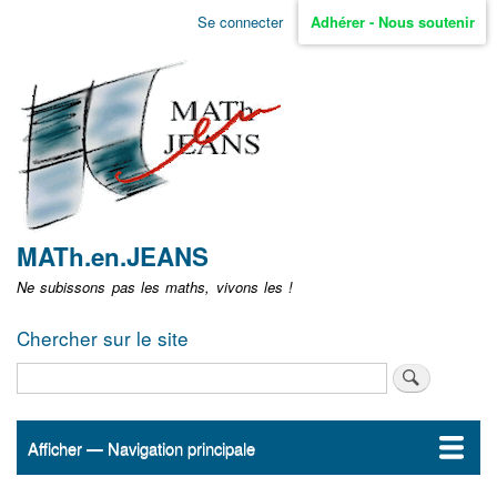
Aller
Se connecter
Adhérer - Nous soutenir
Menu
au
contenu
user
principal
non
identifié
MATh.en.JEANS
Ne subissons pas les maths, vivons les !
Chercher sur le site
Rechercher
Afficher — Navigation principale
Navigation