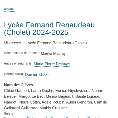
principale
Accueil
Actualités
MATh.en.JEANS ?
Régions et Ateliers
Créer, gérer un atelier
Sujets/Publications
Congrès
Accueil
Fil
d'Ariane
Lycée Fernand Renaudeau
(Cholet) 2024-2025
Etablissement
Lycée Fernand Renaudeau (Cholet)
Responsable de l'atelier
Maëva Maufay
Autres enseignants
Marie-Pierre Delhaye
Chercheur(s)
Damien Gobin
Nom des élèves
Chloé Gaubert, Laura Doche, Eunice Niyokwizera, Noam
Berruel, Margot Le Bec, Mélina Bégeault, Basile Loiseau
Naudot, Pierre Cottin, Adèle Poupin, Aubin Gendron, Camille
Galimard Guillerme, Mathis Crasnier
Sujets