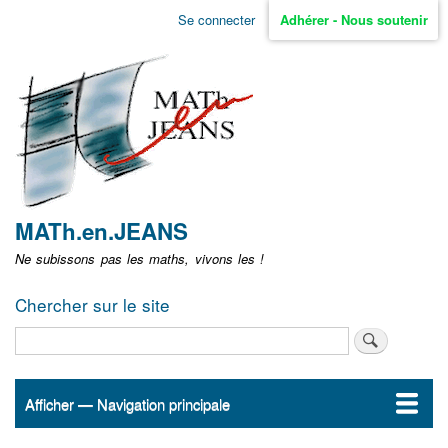
Aller
Se connecter
Adhérer - Nous soutenir
Menu
au
contenu
user
principal
non
identifié
MATh.en.JEANS
Ne subissons pas les maths, vivons les !
Chercher sur le site
Rechercher
Afficher — Navigation principale
Navigation