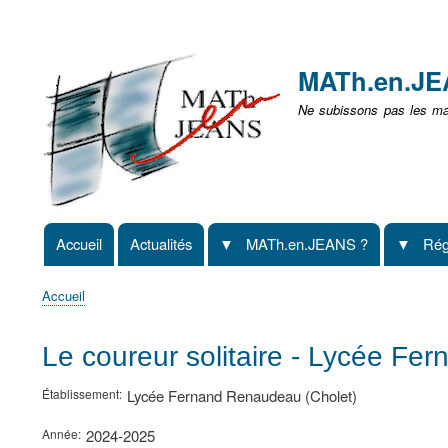
Menu
user
MATh.en.J
non
Ne subissons pas les mat
identifié
Accueil
Actualités
MATh.en.JEANS ?
Rég
Navigation
principale
Accueil
Fil
d'Ariane
Le coureur solitaire - Lycée Fe
Établissement
Lycée Fernand Renaudeau (Cholet)
Année
2024-2025