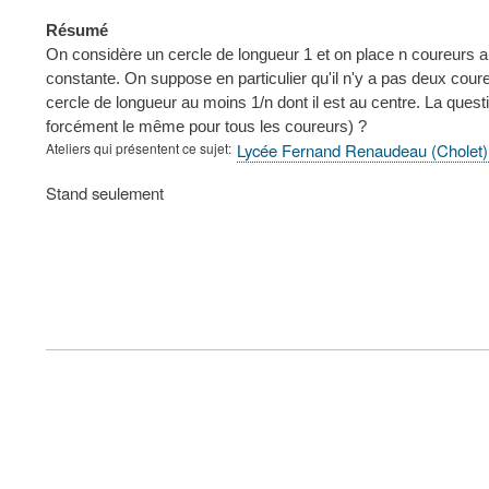
Résumé
On considère un cercle de longueur 1 et on place n coureurs au
constante. On suppose en particulier qu'il n'y a pas deux coureu
cercle de longueur au moins 1/n dont il est au centre. La quest
forcément le même pour tous les coureurs) ?
Ateliers qui présentent ce sujet
Lycée Fernand Renaudeau (Cholet)
Type
Stand seulement
de
présentation
au
congrès
FOOTER
MENU