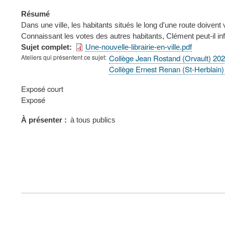
Résumé
Dans une ville, les habitants situés le long d'une route doivent 
Connaissant les votes des autres habitants, Clément peut-il infl
Sujet complet
Une-nouvelle-librairie-en-ville.pdf
Ateliers qui présentent ce sujet
Collège Jean Rostand (Orvault) 20
Collège Ernest Renan (St-Herblain
Type
Exposé court
de
Exposé
présentation
au
À présenter
à tous publics
congrès
FOOTER
MENU