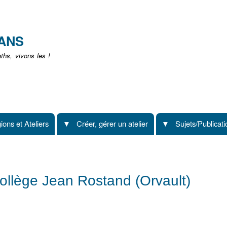
Aller
au
contenu
EANS
principal
hs, vivons les !
ions et Ateliers
Créer, gérer un atelier
Sujets/Publicat
 Collège Jean Rostand (Orvault)