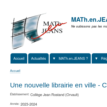
Menu
user
MATh.en.J
non
Ne subissons pas les mat
identifié
Accueil
Actualités
MATh.en.JEANS ?
Rég
Navigation
principale
Accueil
Fil
d'Ariane
Une nouvelle librairie en ville -
Établissement
Collège Jean Rostand (Orvault)
Année
2023-2024