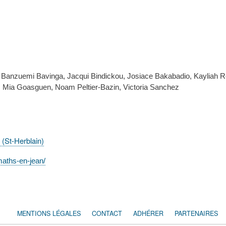
 Banzuemi Bavinga, Jacqui Bindickou, Josiace Bakabadio, Kayliah Re
 Mia Goasguen, Noam Peltier-Bazin, Victoria Sanchez
 (St-Herblain)
/maths-en-jean/
MENTIONS LÉGALES
CONTACT
ADHÉRER
PARTENAIRES