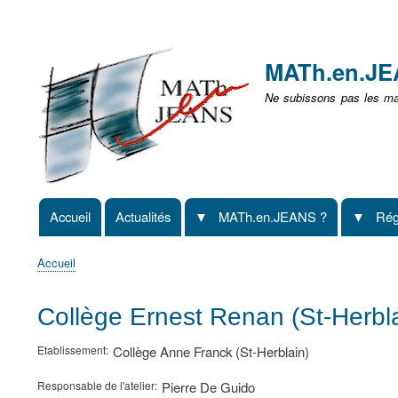
Menu
user
MATh.en.J
non
Ne subissons pas les mat
identifié
Accueil
Actualités
MATh.en.JEANS ?
Rég
Navigation
principale
Accueil
Fil
d'Ariane
Collège Ernest Renan (St-Herbl
Etablissement
Collège Anne Franck (St-Herblain)
Responsable de l'atelier
Pierre De Guido