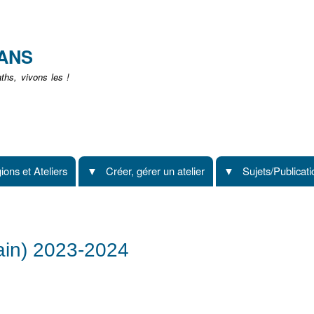
Aller
au
contenu
EANS
principal
hs, vivons les !
ions et Ateliers
Créer, gérer un atelier
Sujets/Publicat
ain) 2023-2024