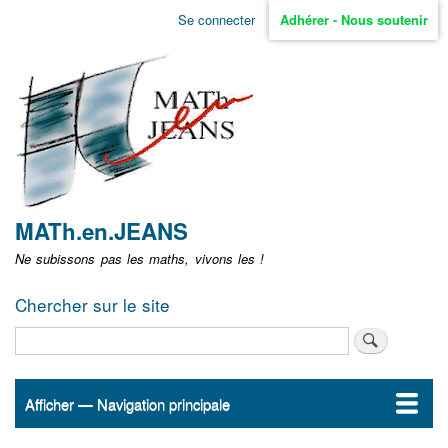
Aller
Se connecter
Adhérer - Nous soutenir
Menu
au
contenu
user
principal
non
identifié
MATh.en.JEANS
Ne subissons pas les maths, vivons les !
Chercher sur le site
Rechercher
Afficher — Navigation principale
Navigation