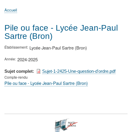
principale
Accueil
Actualités
MATh.en.JEANS ?
Régions et Ateliers
Créer, gérer un atelier
Sujets/Publications
Congrès
Accueil
Fil
d'Ariane
Pile ou face - Lycée Jean-Paul
Sartre (Bron)
Établissement
Lycée Jean-Paul Sartre (Bron)
Année
2024-2025
Sujet complet
Sujet-1-2425-Une-question-d'ordre.pdf
Compte-rendu
Pile ou face - Lycée Jean-Paul Sartre (Bron)