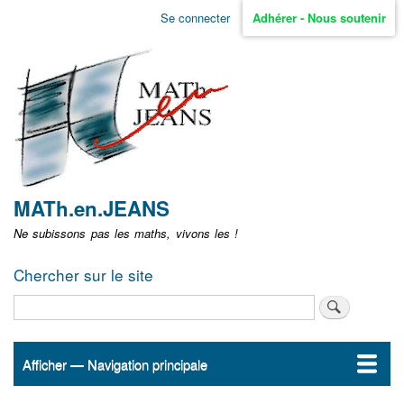
Aller
Se connecter
Adhérer - Nous soutenir
Menu
au
contenu
user
principal
non
identifié
MATh.en.JEANS
Ne subissons pas les maths, vivons les !
Chercher sur le site
Rechercher
Afficher — Navigation principale
Navigation