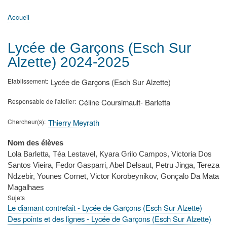
principale
Accueil
Actualités
MATh.en.JEANS ?
Régions et Ateliers
Créer, gérer un atelier
Sujets/Publications
Congrès
Accueil
Fil
d'Ariane
Lycée de Garçons (Esch Sur
Alzette) 2024-2025
Etablissement
Lycée de Garçons (Esch Sur Alzette)
Responsable de l'atelier
Céline Coursimault- Barletta
Chercheur(s)
Thierry Meyrath
Nom des élèves
Lola Barletta, Téa Lestavel, Kyara Grilo Campos, Victoria Dos
Santos Vieira, Fedor Gasparri, Abel Delsaut, Petru Jinga, Tereza
Ndzebir, Younes Cornet, Victor Korobeynikov, Gonçalo Da Mata
Magalhaes
Sujets
Le diamant contrefait - Lycée de Garçons (Esch Sur Alzette)
Des points et des lignes - Lycée de Garçons (Esch Sur Alzette)