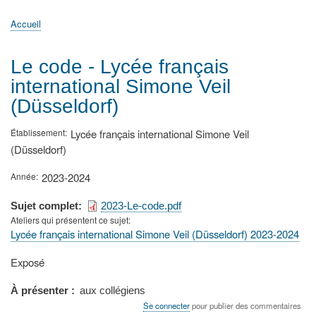
principale
Accueil
Actualités
MATh.en.JEANS ?
Régions et Ateliers
Créer, gérer un atelier
Sujets/Publications
Congrès
Accueil
Fil
d'Ariane
Le code - Lycée français
international Simone Veil
(Düsseldorf)
Établissement
Lycée français international Simone Veil
(Düsseldorf)
Année
2023-2024
Sujet complet
2023-Le-code.pdf
Ateliers qui présentent ce sujet
Lycée français international Simone Veil (Düsseldorf) 2023-2024
Type
Exposé
de
présentation
À présenter
aux collégiens
au
Se connecter
pour publier des commentaires
congrès