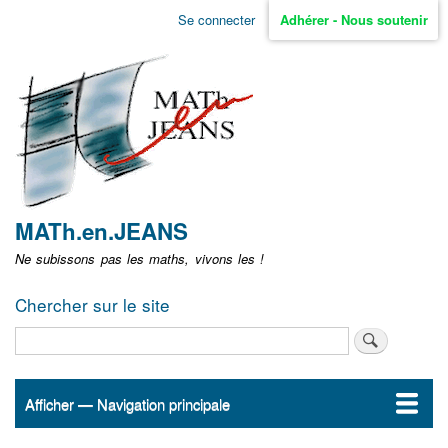
Aller
Se connecter
Adhérer - Nous soutenir
Menu
au
contenu
user
principal
non
identifié
MATh.en.JEANS
Ne subissons pas les maths, vivons les !
Chercher sur le site
Rechercher
Afficher — Navigation principale
Navigation