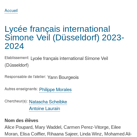
principale
Accueil
Actualités
MATh.en.JEANS ?
Régions et Ateliers
Créer, gérer un atelier
Sujets/Publications
Congrès
Accueil
Fil
d'Ariane
Lycée français international
Simone Veil (Düsseldorf) 2023-
2024
Etablissement
Lycée français international Simone Veil
(Düsseldorf)
Responsable de l'atelier
Yann Bourgeois
Autres enseignants
Philippe Morales
Chercheur(s)
Natascha Scheibke
Antoine Laurain
Nom des élèves
Alice Poupard, Mary Waddel, Carmen Perez-Vitorge, Eilee
Moran, Elisa Coiffier, Rihaana Sajeer, Linda Winz, Mohamed Ali-