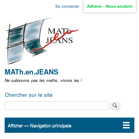
Aller
Se connecter
Adhérer - Nous soutenir
Menu
au
contenu
user
principal
non
identifié
MATh.en.JEANS
Ne subissons pas les maths, vivons les !
Chercher sur le site
Rechercher
Afficher — Navigation principale
Navigation