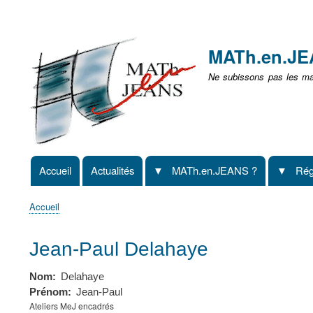
Menu
user
MATh.en.J
non
Ne subissons pas les mat
identifié
Accueil
Actualités
MATh.en.JEANS ?
Rég
Navigation
principale
Accueil
Fil
d'Ariane
Jean-Paul Delahaye
Nom
Delahaye
Prénom
Jean-Paul
Ateliers MeJ encadrés