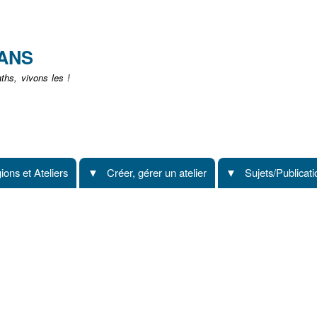
Aller
au
contenu
EANS
principal
hs, vivons les !
ions et Ateliers
Créer, gérer un atelier
Sujets/Publicat