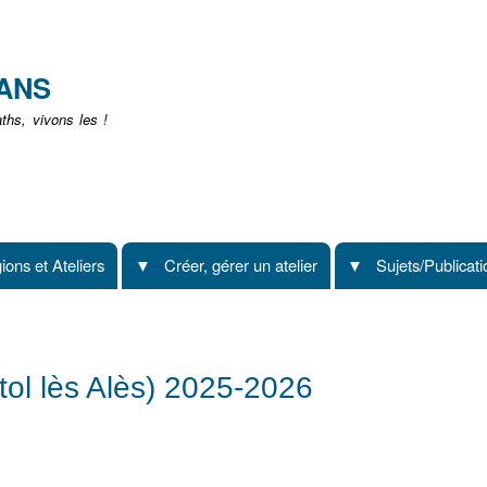
Aller
au
contenu
EANS
principal
hs, vivons les !
ions et Ateliers
Créer, gérer un atelier
Sujets/Publicat
tol lès Alès) 2025-2026