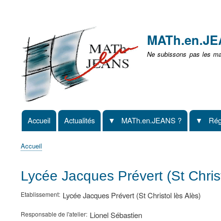
Menu
user
MATh.en.J
non
Ne subissons pas les mat
identifié
Accueil
Actualités
MATh.en.JEANS ?
Rég
Navigation
principale
Accueil
Fil
d'Ariane
Lycée Jacques Prévert (St Chris
Etablissement
Lycée Jacques Prévert (St Christol lès Alès)
Responsable de l'atelier
Lionel Sébastien