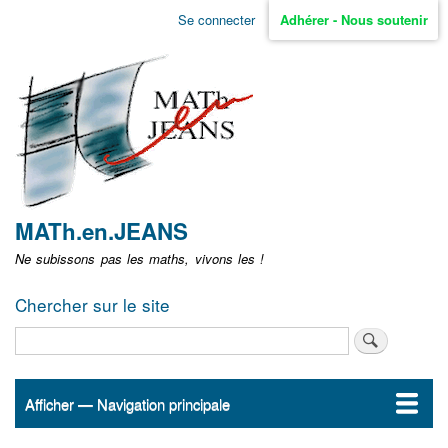
Aller
Se connecter
Adhérer - Nous soutenir
Menu
au
contenu
user
principal
non
identifié
MATh.en.JEANS
Ne subissons pas les maths, vivons les !
Chercher sur le site
Rechercher
Afficher — Navigation principale
Navigation