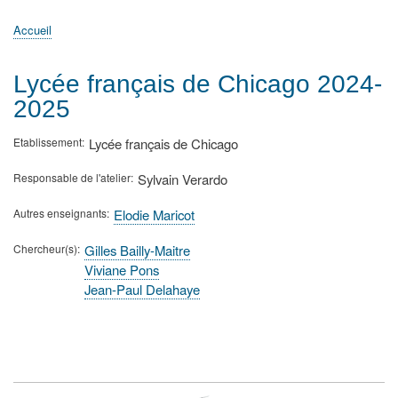
principale
Accueil
Actualités
MATh.en.JEANS ?
Régions et Ateliers
Créer, gérer un atelier
Sujets/Publications
Congrès
Accueil
Fil
d'Ariane
Lycée français de Chicago 2024-
2025
Etablissement
Lycée français de Chicago
Responsable de l'atelier
Sylvain Verardo
Autres enseignants
Elodie Maricot
Chercheur(s)
Gilles Bailly-Maitre
Viviane Pons
Jean-Paul Delahaye